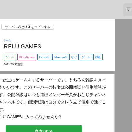
サーバー名とURLをコピーする
ゲーム
RELU GAMES
ゲーム
XboxSeries
Fortnite
Minecraft
など
ゲーム
雑談
2023/09/30更新
ーは主にゲームをするサーバーです。もちろん雑談をメイ
もいいです。このサーバーの特徴は公開雑談と個別雑談が
す。公開雑談はいつも道理メンバー全員がおなじチャンネ
ャンネルです。個別雑談は自分でスレを立て個別で話すこ
す。
LU GAMESに入ってみませんか?
参加する