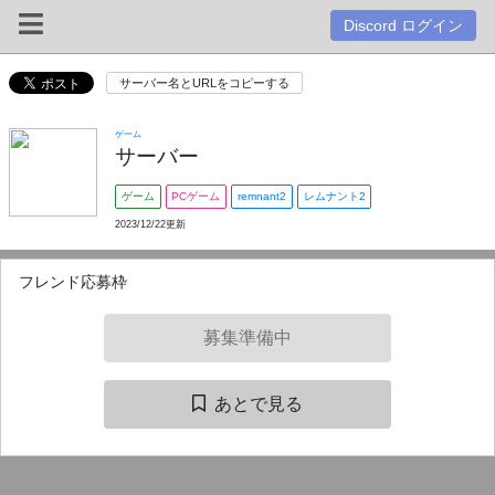
Discord ログイン
サーバー名とURLをコピーする
ゲーム
サーバー
ゲーム
PCゲーム
remnant2
レムナント2
2023/12/22更新
フレンド応募枠
募集準備中
あとで見る