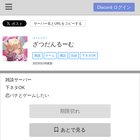
Discord ログイン
サーバー名とURLをコピーする
コミュニティ
ざつだんるーむ
雑談
ゲーム
通話
自由
下ネタOK
2023/01/08更新
雑談サーバー
下ネタOK
恋バナとゲームしたい
期限切れ
あとで見る