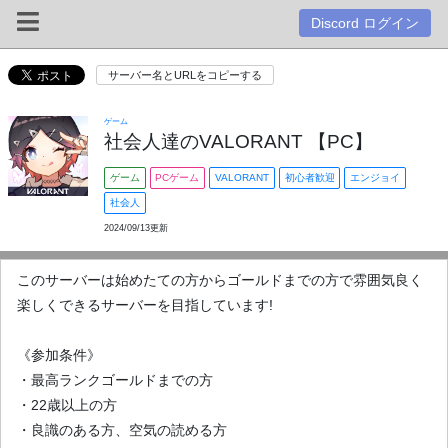
Discord ログイン
サーバー名とURLをコピーする
ゲーム
社会人達のVALORANT 【PC】
ゲーム
PCゲーム
VALORANT
初心者歓迎
エンジョイ
社会人
2024/09/13更新
このサーバーは始めたての方からゴールドまでの方で雰囲気良く
楽しくできるサーバーを目指しています!
《参加条件》
・最高ランクゴールドまでの方
・22歳以上の方
・良識のある方、空気の読める方