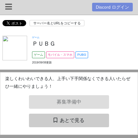
Discord ログイン
サーバー名とURLをコピーする
ゲーム
ＰＵＢＧ
ゲーム
モバイル・スマホ
PUBG
2019/09/08更新
楽しくわいわいできる人、上手い下手関係なくできる人いたらぜ
ひ一緒にやりましょう！
募集準備中
あとで見る