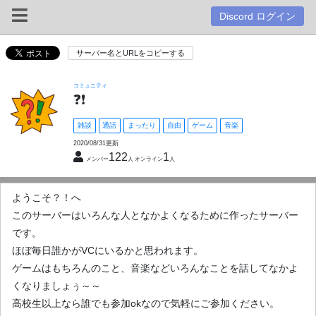
Discord ログイン
サーバー名とURLをコピーする
コミュニティ
❓❗
雑談
通話
まったり
自由
ゲーム
音楽
2020/08/31更新
122
1
メンバー
人 オンライン
人
ようこそ？！へ
このサーバーはいろんな人となかよくなるために作ったサーバー
です。
ほぼ毎日誰かがVCにいるかと思われます。
ゲームはもちろんのこと、音楽などいろんなことを話してなかよ
くなりましょぅ～～
高校生以上なら誰でも参加okなので気軽にご参加ください。