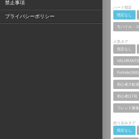
禁止事項
ハード指定
指定なし
プライバシーポリシー
モバイル・
人気タグ
指定なし
VALORANT(
Fortnite(368)
初心者大歓迎(
初心者(174)
フレンド募集(
絞り込みタグ
指定なし