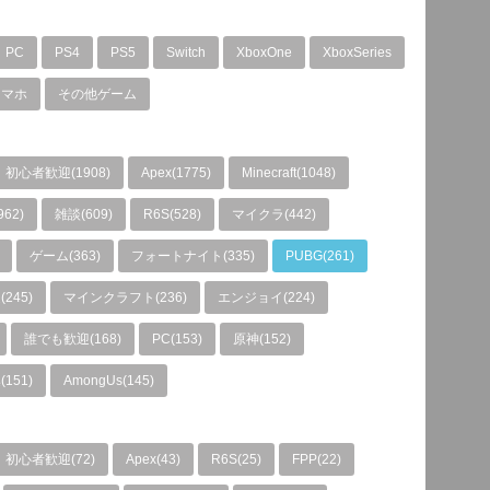
PC
PS4
PS5
Switch
XboxOne
XboxSeries
スマホ
その他ゲーム
初心者歓迎(1908)
Apex(1775)
Minecraft(1048)
962)
雑談(609)
R6S(528)
マイクラ(442)
ゲーム(363)
フォートナイト(335)
PUBG(261)
245)
マインクラフト(236)
エンジョイ(224)
誰でも歓迎(168)
PC(153)
原神(152)
151)
AmongUs(145)
初心者歓迎(72)
Apex(43)
R6S(25)
FPP(22)